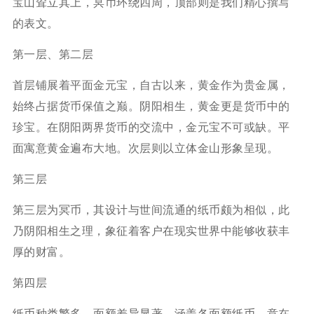
宝山耸立其上，冥币环绕四周，顶部则是我们精心撰写
的表文。
第一层、第二层
首层铺展着平面金元宝，自古以来，黄金作为贵金属，
始终占据货币保值之巅。阴阳相生，黄金更是货币中的
珍宝。在阴阳两界货币的交流中，金元宝不可或缺。平
面寓意黄金遍布大地。次层则以立体金山形象呈现。
第三层
第三层为冥币，其设计与世间流通的纸币颇为相似，此
乃阴阳相生之理，象征着客户在现实世界中能够收获丰
厚的财富。
第四层
纸币种类繁多，面额差异显著，涵盖各面额纸币，意在