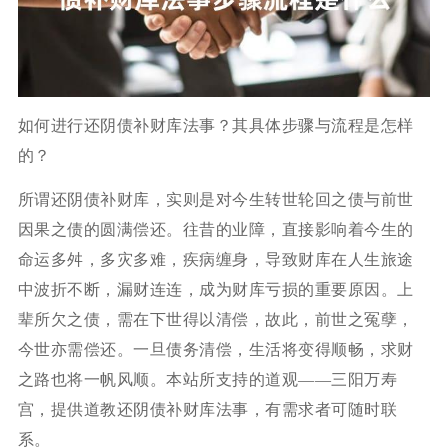
如何进行还阴债补财库法事？其具体步骤与流程是怎样
的？
所谓还阴债补财库，实则是对今生转世轮回之债与前世
因果之债的圆满偿还。往昔的业障，直接影响着今生的
命运多舛，多灾多难，疾病缠身，导致财库在人生旅途
中波折不断，漏财连连，成为财库亏损的重要原因。上
辈所欠之债，需在下世得以清偿，故此，前世之冤孽，
今世亦需偿还。一旦债务清偿，生活将变得顺畅，求财
之路也将一帆风顺。本站所支持的道观——三阳万寿
宫，提供道教还阴债补财库法事，有需求者可随时联
系。