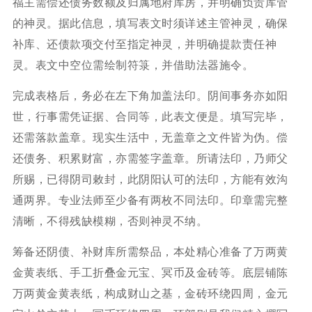
福主需偿还债务数额及归属地府库房，并明确负责库管
的神灵。据此信息，填写表文时须详述主管神灵，确保
补库、还债款项交付至指定神灵，并明确提款责任神
灵。表文中空位需绘制符箓，并借助法器施令。
完成表格后，务必在左下角加盖法印。阴间事务亦如阳
世，行事需凭证据、合同等，此表文便是。填写完毕，
还需落款盖章。现实生活中，无盖章之文件皆为伪。偿
还债务、积累财富，亦需签字盖章。所请法印，乃师父
所赐，已得阴司敕封，此阴阳认可的法印，方能有效沟
通两界。专业法师至少备有两枚不同法印。印章需完整
清晰，不得残缺模糊，否则神灵不纳。
筹备还阴债、补财库所需祭品，本处精心准备了万两黄
金黄表纸、手工折叠金元宝、冥币及金砖等。底层铺陈
万两黄金黄表纸，构成财山之基，金砖环绕四周，金元