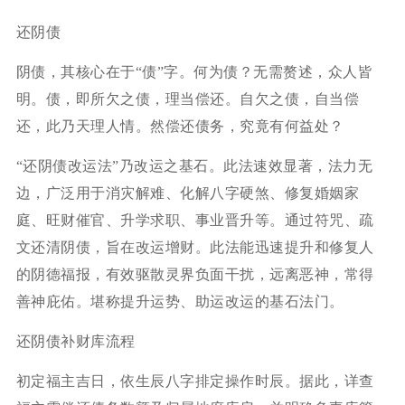
还阴债
阴债，其核心在于“债”字。何为债？无需赘述，众人皆
明。债，即所欠之债，理当偿还。自欠之债，自当偿
还，此乃天理人情。然偿还债务，究竟有何益处？
“还阴债改运法”乃改运之基石。此法速效显著，法力无
边，广泛用于消灾解难、化解八字硬煞、修复婚姻家
庭、旺财催官、升学求职、事业晋升等。通过符咒、疏
文还清阴债，旨在改运增财。此法能迅速提升和修复人
的阴德福报，有效驱散灵界负面干扰，远离恶神，常得
善神庇佑。堪称提升运势、助运改运的基石法门。
还阴债补财库流程
初定福主吉日，依生辰八字排定操作时辰。据此，详查