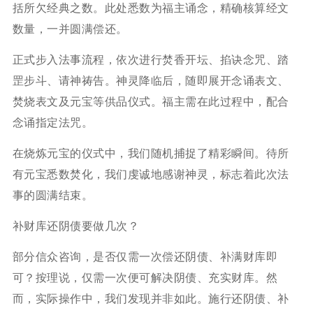
括所欠经典之数。此处悉数为福主诵念，精确核算经文
数量，一并圆满偿还。
正式步入法事流程，依次进行焚香开坛、掐诀念咒、踏
罡步斗、请神祷告。神灵降临后，随即展开念诵表文、
焚烧表文及元宝等供品仪式。福主需在此过程中，配合
念诵指定法咒。
在烧炼元宝的仪式中，我们随机捕捉了精彩瞬间。待所
有元宝悉数焚化，我们虔诚地感谢神灵，标志着此次法
事的圆满结束。
补财库还阴债要做几次？
部分信众咨询，是否仅需一次偿还阴债、补满财库即
可？按理说，仅需一次便可解决阴债、充实财库。然
而，实际操作中，我们发现并非如此。施行还阴债、补