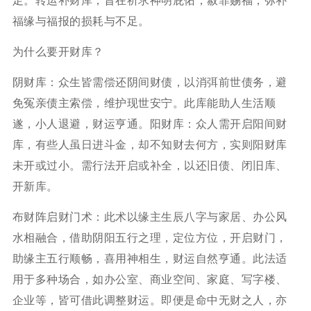
足。转运补财库，旨在祈求神明庇佑，赦罪赐福，弥补
福缘与福报的损耗与不足。
为什么要开财库？
阴财库：众生皆需偿还阴间财债，以消弭前世债务，避
免冤亲债主索偿，维护现世安宁。此库能助人生活顺
遂，小人退避，财运亨通。阳财库：众人需开启阳间财
库，有些人虽日进斗金，却不知财去何方，实则阳财库
未开或过小。需行法开启或补全，以还旧债、闭旧库、
开新库。
布财阵启财门术：此术以缘主生辰八字与家居、办公风
水相融合，借助阴阳五行之理，定位方位，开启财门，
助缘主五行顺畅，喜用神相生，财运自然亨通。此法适
用于多种场合，如办公室、商业空间、家庭、写字楼、
企业等，皆可借此调整财运。即便是命中无财之人，亦