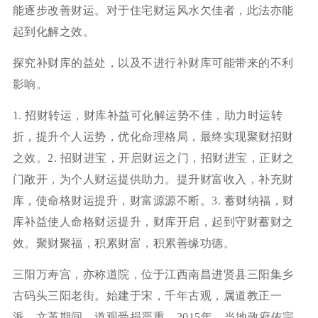
能逐步改善财运。对于住宅财运风水欠佳者，此法亦能
起到化解之效。
探究补财库的益处，以及不进行补财库可能带来的不利
影响。
1. 招财转运，财库补益可化解运势不佳，助力时运转
折，提升个人运势，优化命理格局，最终实现聚财招财
之效。2. 招财进宝，开启财运之门，招财进宝，正财之
门敞开，为个人财运提供助力。提升财富收入，补充财
库，使命格财运提升，财富源源不断。3. 蓄财纳福，财
库补益使人命格财运提升，财库开启，起到守财蓄财之
效。聚财聚福，积累财富，积累善缘功德。
三阳万寿宫，亦称道院，位于江西南昌进贤县三阳集乡
古码头三阳老街。始建于宋，千年古观，属道教正一
派。文革期间，道观受损严重。2015年，当地政府依宗