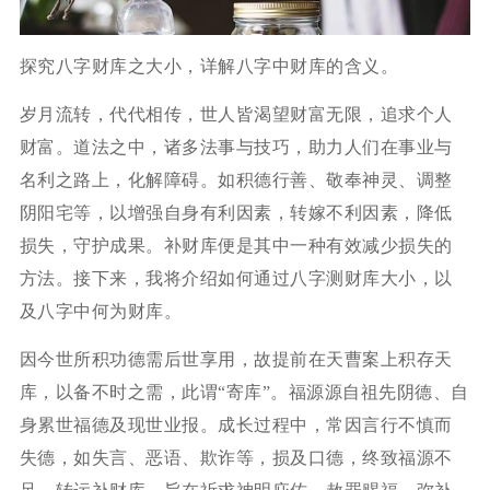
探究八字财库之大小，详解八字中财库的含义。
岁月流转，代代相传，世人皆渴望财富无限，追求个人
财富。道法之中，诸多法事与技巧，助力人们在事业与
名利之路上，化解障碍。如积德行善、敬奉神灵、调整
阴阳宅等，以增强自身有利因素，转嫁不利因素，降低
损失，守护成果。补财库便是其中一种有效减少损失的
方法。接下来，我将介绍如何通过八字测财库大小，以
及八字中何为财库。
因今世所积功德需后世享用，故提前在天曹案上积存天
库，以备不时之需，此谓“寄库”。福源源自祖先阴德、自
身累世福德及现世业报。成长过程中，常因言行不慎而
失德，如失言、恶语、欺诈等，损及口德，终致福源不