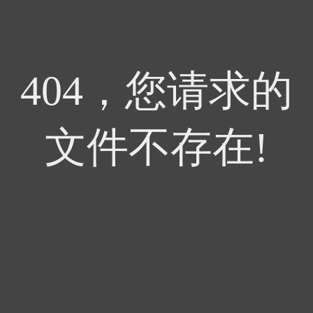
404，您请求的
文件不存在!