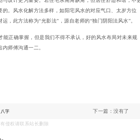
划与设计更为重要。若住宅东南角缺角，但居住舒适和谐，不
要的。风水化解方法多样，如阳宅风水的对应气口、太岁方位
运，此方法称为“光影法”，源自老师的“独门阴阳法风水”。
才能正确掌握，但是我们不得不承认，好的风水布局对未来规
站内师傅沟通一二。
下一篇：没有了
的八字
果有侵权请联系站长删除