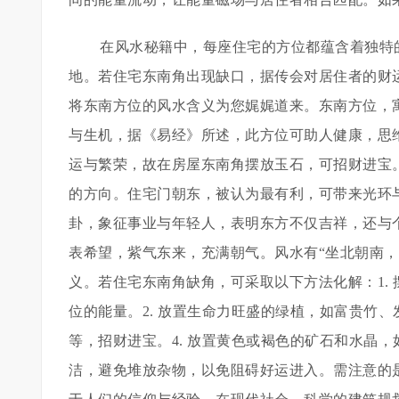
在风水秘籍中，每座住宅的方位都蕴含着独特
地。若住宅东南角出现缺口，据传会对居住者的财运
将东南方位的风水含义为您娓娓道来。东南方位，寓
与生机，据《易经》所述，此方位可助人健康，思维
运与繁荣，故在房屋东南角摆放玉石，可招财进宝。
的方向。住宅门朝东，被认为最有利，可带来光环与
卦，象征事业与年轻人，表明东方不仅吉祥，还与个
表希望，紫气东来，充满朝气。风水有“坐北朝南
义。若住宅东南角缺角，可采取以下方法化解：1.
位的能量。2. 放置生命力旺盛的绿植，如富贵竹、
等，招财进宝。4. 放置黄色或褐色的矿石和水晶，
洁，避免堆放杂物，以免阻碍好运进入。需注意的