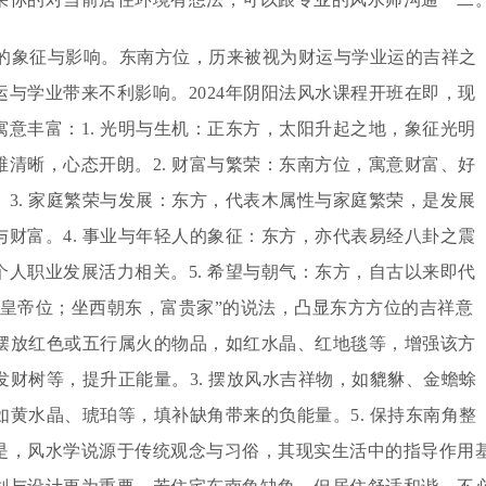
的象征与影响。东南方位，历来被视为财运与学业运的吉祥之
与学业带来不利影响。2024年阴阳法风水课程开班在即，现
意丰富：1. 光明与生机：正东方，太阳升起之地，象征光明
清晰，心态开朗。2. 财富与繁荣：东南方位，寓意财富、好
3. 家庭繁荣与发展：东方，代表木属性与家庭繁荣，是发展
财富。4. 事业与年轻人的象征：东方，亦代表易经八卦之震
人职业发展活力相关。5. 希望与朝气：东方，自古以来即代
，皇帝位；坐西朝东，富贵家”的说法，凸显东方方位的吉祥意
 摆放红色或五行属火的物品，如红水晶、红地毯等，增强该方
发财树等，提升正能量。3. 摆放风水吉祥物，如貔貅、金蟾蜍
如黄水晶、琥珀等，填补缺角带来的负能量。5. 保持东南角整
是，风水学说源于传统观念与习俗，其现实生活中的指导作用