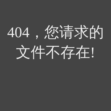
404，您请求的
文件不存在!