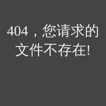
404，您请求的
文件不存在!