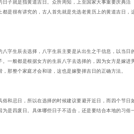
的日子就是指黄道吉日。众所周知，上至国家大事重要庆典活
上都是很有讲究的，古人首先就是先选老黄历上的黄道吉日，
的八字生辰去选择，八字生辰主要是从出生之干信息，以当日
子。一般都是根据女方的生辰八字去选择的，因为女方是嫁进
谐，那整个家庭才会和谐，这也是嫁娶择吉日的正确方法。
风俗和忌日，所以在选择的时候建议要避开近日，而四个节日
因为是四废日。具体哪些日子不适合，还是要结合本地的习俗