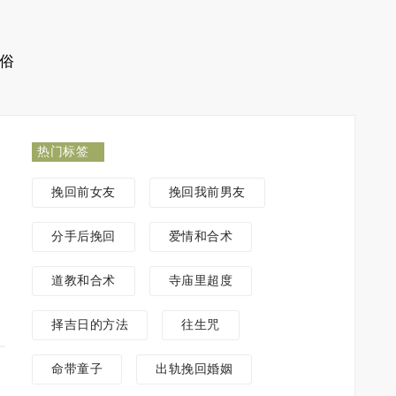
俗
热门标签
挽回前女友
挽回我前男友
分手后挽回
爱情和合术
道教和合术
寺庙里超度
择吉日的方法
往生咒
命带童子
出轨挽回婚姻