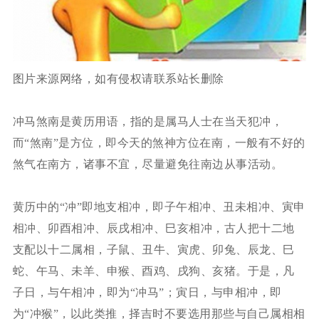
图片来源网络，如有侵权请联系站长删除
冲马煞南是黄历用语，指的是属马人士在当天犯冲，
而“煞南”是方位，即今天的煞神方位在南，一般有不好的
煞气在南方，诸事不宜，尽量避免往南边从事活动。
黄历中的“冲”即地支相冲，即子午相冲、丑未相冲、寅申
相冲、卯酉相冲、辰戌相冲、巳亥相冲，古人把十二地
支配以十二属相，子鼠、丑牛、寅虎、卯兔、辰龙、巳
蛇、午马、未羊、申猴、酉鸡、戌狗、亥猪。于是，凡
子日，与午相冲，即为“冲马”；寅日，与申相冲，即
为“冲猴”，以此类推，择吉时不要选用那些与自己属相相