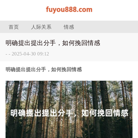
首页
人际关系
情感
明确提出提出分手，如何挽回情感
-
-
2025-04-30 09:12
明确提出提出分手，如何挽回情感