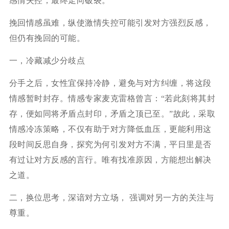
感情失控，最终走向破裂。
挽回情感虽难，纵使激情失控可能引发对方强烈反感，
但仍有挽回的可能。
一，冷藏减少分歧点
分手之后，女性宜保持冷静，避免与对方纠缠，将这段
情感暂时封存。情感专家麦克雷格曾言：“若此刻将其封
存，便如同将矛盾点封印，矛盾之顶已至。”故此，采取
情感冷冻策略，不仅有助于对方降低血压，更能利用这
段时间反思自身，探究为何引发对方不满，平日里是否
有过让对方反感的言行。唯有找准原因，方能想出解决
之道。
二，换位思考，深谙对方立场， 强调对另一方的关注与
尊重。