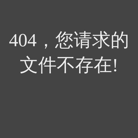
404，您请求的
文件不存在!