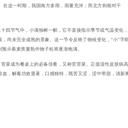
20日。在这一时期，我国南方多雨，雨量充沛；而北方则相对干
在二十四节气中，小满独树一帜，它不直接指示季节或气温变化
段，尚未完全成熟的景象。这一节令反映了物候变化，“小”字
则预示着麦类夏熟作物子粒将逐渐饱满。
间，苦菜成为餐桌上的必备佳肴，又称苦苦菜。正值湿性皮肤病
凉血，解毒功效显著，口感独特，既苦又涩，涩中带甜，清新