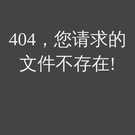
404，您请求的
文件不存在!